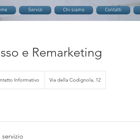
ome
Servizi
Chi siamo
Contatti
sso e Remarketing
o
ivo
ntatto Informativo
Via della Codignola, 12
 servizio