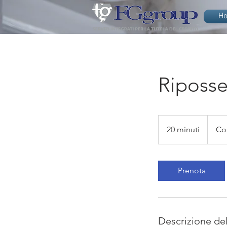
H
Riposse
Contatt
Informat
20 minuti
2
Co
0
m
i
Prenota
n
u
t
i
Descrizione del