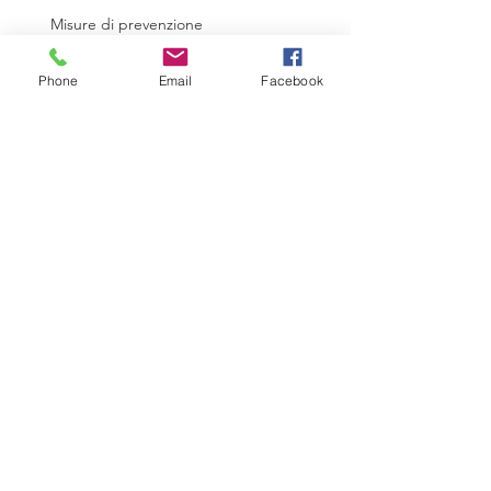
Misure di prevenzione
Phone
Email
Facebook
Misure di prevenzione
NUOVO ANNO, NUOVE
OPPORTUNITA': 2020!!!
EVENTO DI FINE ANNO