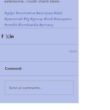
estensione, i nostri clienti stessi.
#gdpr
#normativa
#europea
#dati
#personali
#fg
#group
#lodi
#recupero
#crediti
#lombardia
#privacy
Commenti
Scrivi un commento...