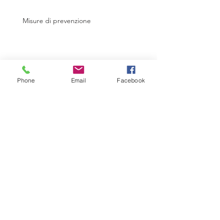
Misure di prevenzione
Phone
Email
Facebook
NUOVO ANNO, NUOVE
OPPORTUNITA': 2020!!!
EVENTO DI FINE ANNO
Il messaggio del nostro
Chairman, Giuseppe Forleo