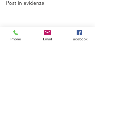
Post in evidenza
Phone
Email
Facebook
Riprova tra un po'
Quando verranno pubblicati i
post, li vedrai qui.
Post recenti
Trasferimento sede